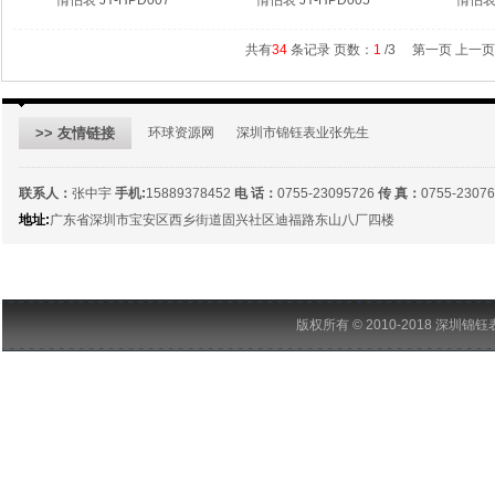
情侣表 JY-HPD007
情侣表 JY-HPD005
情侣表 
共有
34
条记录 页数：
1
/3
第一页 上一页
>> 友情链接
环球资源网
深圳市锦钰表业张先生
联系人：
张中宇
手机:
15889378452
电 话：
0755-23095726
传 真：
0755-2307
地址:
广东省深圳市宝安区西乡街道固兴社区迪福路东山八厂四楼
版权所有 © 2010-2018 深圳锦钰表业