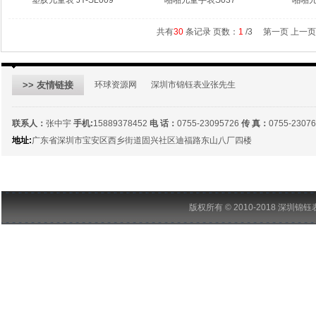
塑胶儿童表 JY-SL009
啪啪儿童手表S037
啪啪儿
共有
30
条记录 页数：
1
/3
第一页 上一页
>> 友情链接
环球资源网
深圳市锦钰表业张先生
联系人：
张中宇
手机:
15889378452
电 话：
0755-23095726
传 真：
0755-2307
地址:
广东省深圳市宝安区西乡街道固兴社区迪福路东山八厂四楼
版权所有 © 2010-2018 深圳锦钰表业