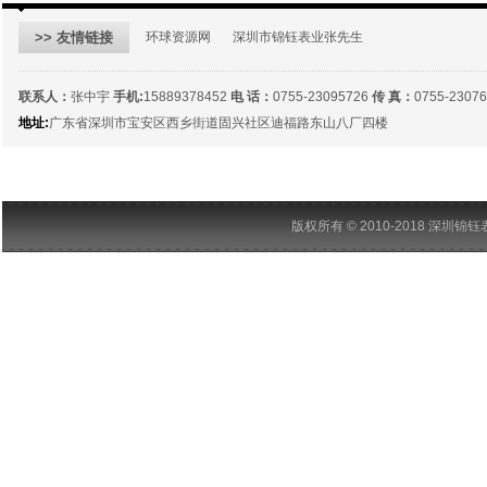
>> 友情链接
环球资源网
深圳市锦钰表业张先生
联系人：
张中宇
手机:
15889378452
电 话：
0755-23095726
传 真：
0755-2307
地址:
广东省深圳市宝安区西乡街道固兴社区迪福路东山八厂四楼
版权所有 © 2010-2018 深圳锦钰表业