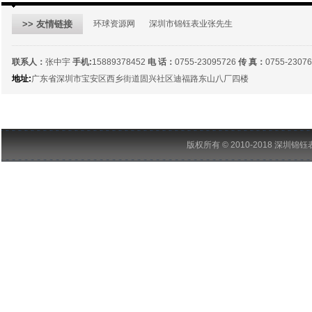
>> 友情链接
环球资源网
深圳市锦钰表业张先生
联系人：
张中宇
手机:
15889378452
电 话：
0755-23095726
传 真：
0755-2307
地址:
广东省深圳市宝安区西乡街道固兴社区迪福路东山八厂四楼
版权所有 © 2010-2018 深圳锦钰表业